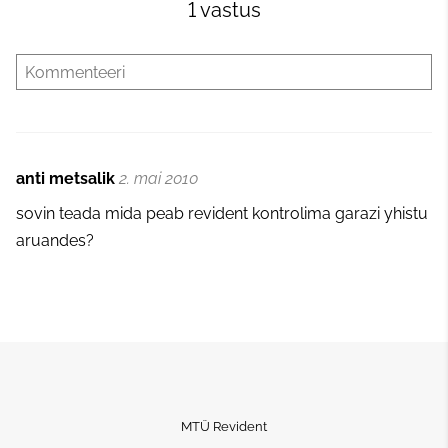
1 vastus
anti metsalik
2. mai 2010
sovin teada mida peab revident kontrolima garazi yhistu
aruandes?
MTÜ Revident