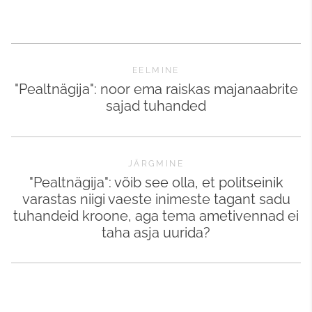
EELMINE
"Pealtnägija": noor ema raiskas majanaabrite
sajad tuhanded
JÄRGMINE
"Pealtnägija": võib see olla, et politseinik
varastas niigi vaeste inimeste tagant sadu
tuhandeid kroone, aga tema ametivennad ei
taha asja uurida?