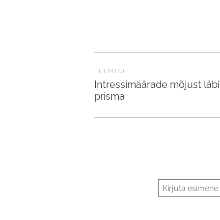
EELMINE
Intressimäärade mõjust läbi
prisma